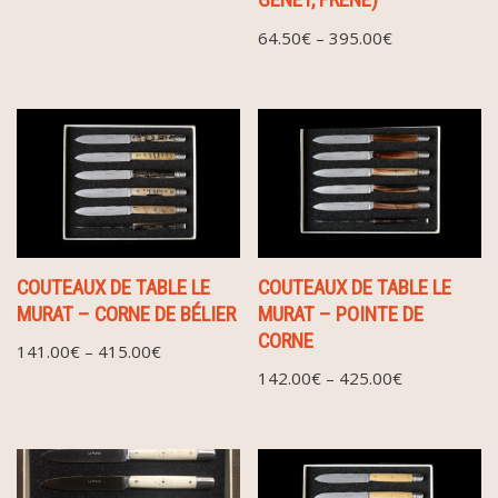
GENÊT, FRÈNE)
64.50
€
–
395.00
€
COUTEAUX DE TABLE LE
COUTEAUX DE TABLE LE
MURAT – CORNE DE BÉLIER
MURAT – POINTE DE
CORNE
141.00
€
–
415.00
€
142.00
€
–
425.00
€