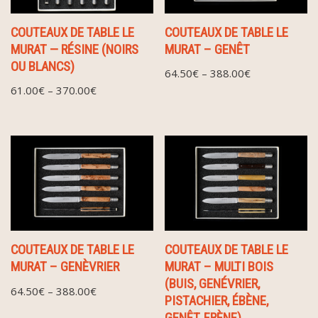
COUTEAUX DE TABLE LE
COUTEAUX DE TABLE LE
MURAT — RÉSINE (NOIRS
MURAT – GENÊT
OU BLANCS)
64.50
€
–
388.00
€
61.00
€
–
370.00
€
COUTEAUX DE TABLE LE
COUTEAUX DE TABLE LE
MURAT – GENÈVRIER
MURAT – MULTI BOIS
(BUIS, GENÉVRIER,
64.50
€
–
388.00
€
PISTACHIER, ÉBÈNE,