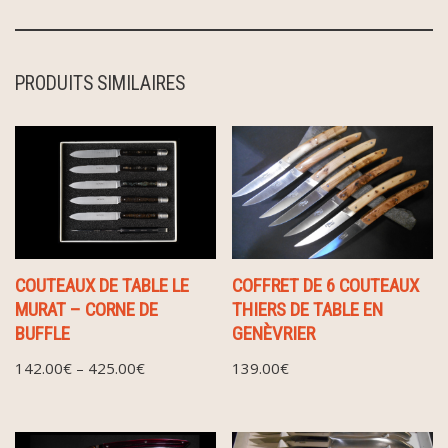
PRODUITS SIMILAIRES
COUTEAUX DE TABLE LE
COFFRET DE 6 COUTEAUX
MURAT – CORNE DE
THIERS DE TABLE EN
BUFFLE
GENÈVRIER
142.00
€
–
425.00
€
139.00
€